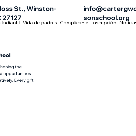
loss St., Winston-
info@cartergw
 27127
sonschool.org
studiantil
Vida de padres
Complicarse
Inscripción
Noticia
hool
thening the
nd opportunities
ively. Every gift,