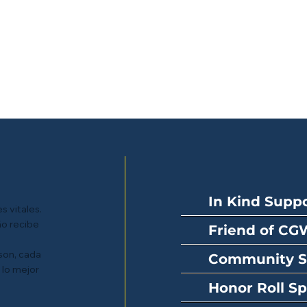
In Kind Suppo
s vitales.
ño recibe
Friend of C
son, cada
Community S
 lo mejor
Honor Roll S