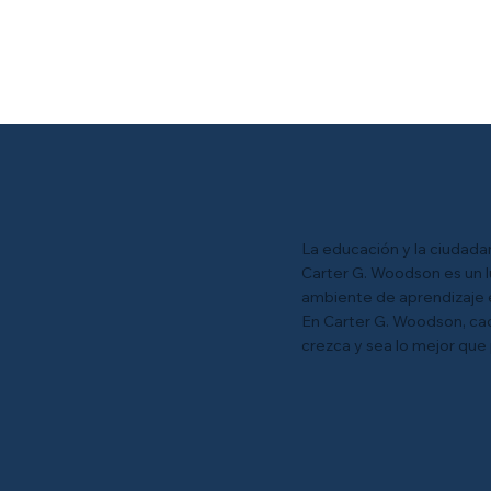
La educación y la ciudada
Carter G. Woodson es un 
ambiente de aprendizaje e
En Carter G. Woodson, ca
crezca y sea lo mejor que