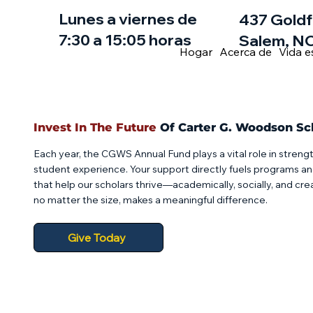
Lunes a viernes de
437 Goldf
7:30 a 15:05 horas
Salem, NC
Hogar
Acerca de
Vida e
Invest In The Future
Of Carter G. Woodson Sc
Each year, the CGWS Annual Fund plays a vital role in streng
student experience. Your support directly fuels programs a
that help our scholars thrive—academically, socially, and creat
no matter the size, makes a meaningful difference.
Give Today