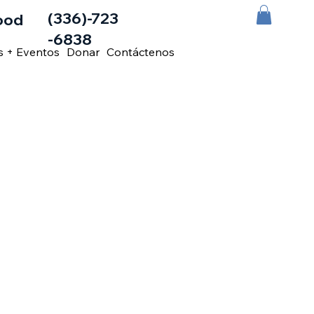
(336)-723
ood
-6838
s + Eventos
Donar
Contáctenos