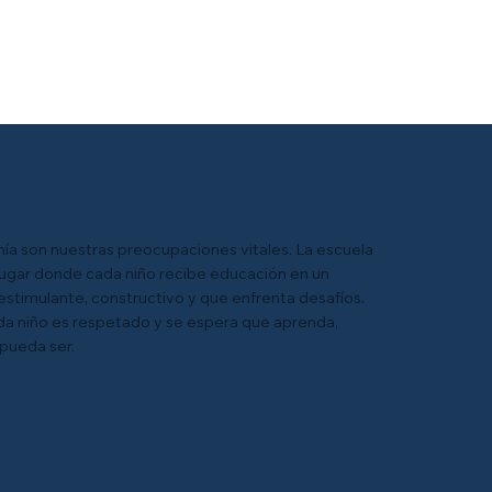
nía son nuestras preocupaciones vitales. La escuela
lugar donde cada niño recibe educación en un
stimulante, constructivo y que enfrenta desafíos.
da niño es respetado y se espera que aprenda,
 pueda ser.