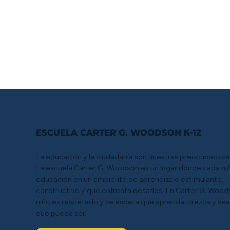
ESCUELA CARTER G. WOODSON K-12
La educación y la ciudadanía son nuestras preocupacione
La escuela Carter G. Woodson es un lugar donde cada ni
educación en un ambiente de aprendizaje estimulante,
constructivo y que enfrenta desafíos. En Carter G. Wood
niño es respetado y se espera que aprenda, crezca y sea
que pueda ser.