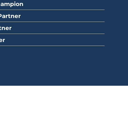
hampion
Partner
tner
er