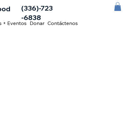
(336)-723
ood
-6838
s + Eventos
Donar
Contáctenos